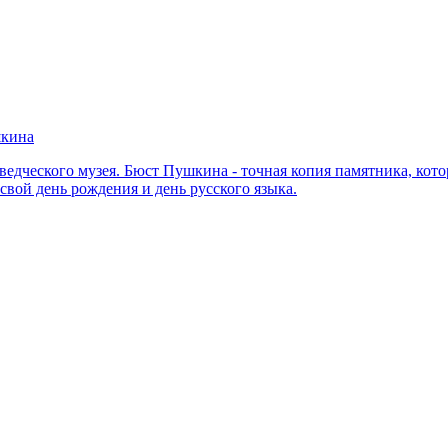
шкина
ведческого музея. Бюст Пушкина - точная копия памятника, кот
свой день рождения и день русского языка.