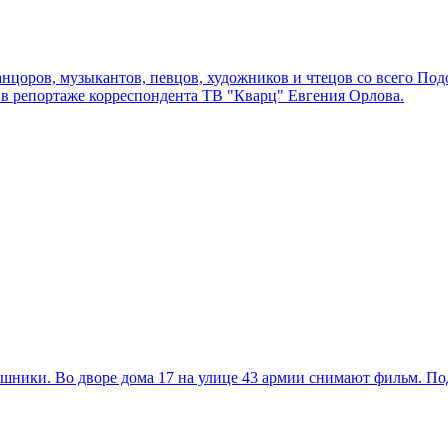
нцоров, музыкантов, певцов, художников и чтецов со всего Подол
 в репортаже корреспондента ТВ "Кварц" Евгения Орлова.
иношники. Во дворе дома 17 на улице 43 армии снимают фильм. 