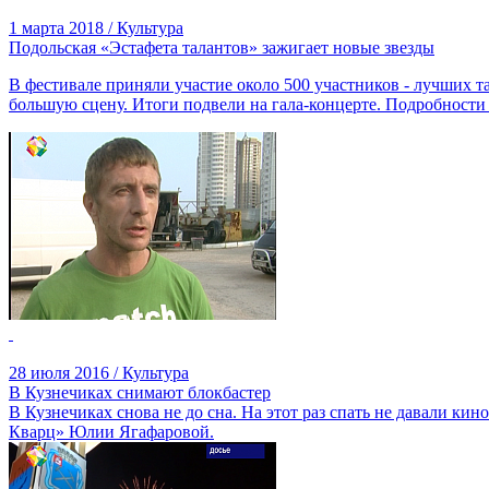
1 марта 2018 / Культура
Подольская «Эстафета талантов» зажигает новые звезды
В фестивале приняли участие около 500 участников - лучших та
большую сцену. Итоги подвели на гала-концерте. Подробности
28 июля 2016 / Культура
В Кузнечиках снимают блокбастер
В Кузнечиках снова не до сна. На этот раз спать не давали к
Кварц» Юлии Ягафаровой.