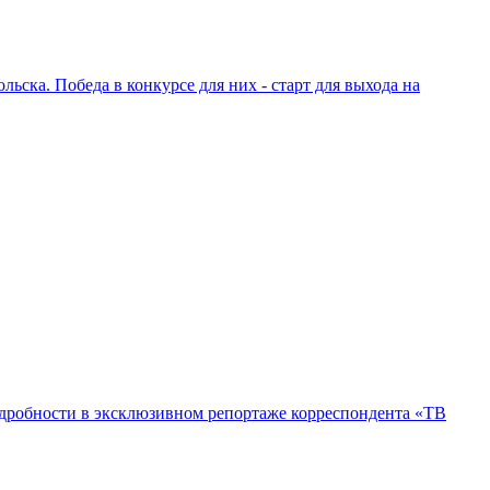
ьска. Победа в конкурсе для них - старт для выхода на
Подробности в эксклюзивном репортаже корреспондента «ТВ