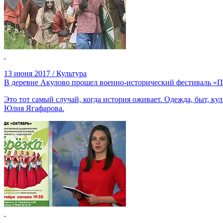
13 июня 2017 / Культура
В деревне Акулово прошел военно-исторический фестиваль «
Это тот самый случай, когда история оживает. Одежда, быт, к
Юлия Ягафарова.