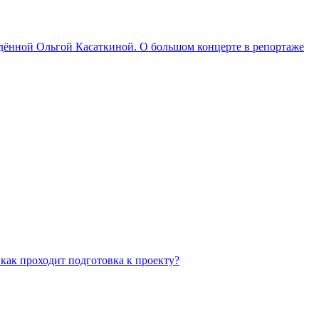
йдённой Ольгой Касаткиной. О большом концерте в репортаже
как проходит подготовка к проекту?