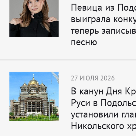
Певица из Под
выиграла конку
теперь записы
песню
27 ИЮЛЯ 2026
В канун Дня К
Руси в Подоль
установили гл
Никольского х