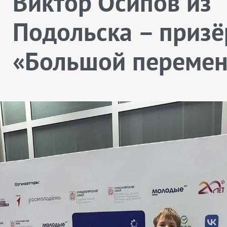
Виктор Осипов из
Подольска – призё
«Большой переме