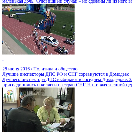
маленькая дочь. Чудовищный случай – но сделаны ли из него
28 июня 2016 / Политика и общество
Лучшие инспекторы ДПС РФ и СНГ соревнуются в Домодево
Лучшего инспектора ДПС выбирают в соседнем Домодедове. За 
присоединились и коллеги из стран СНГ. На торжественной це