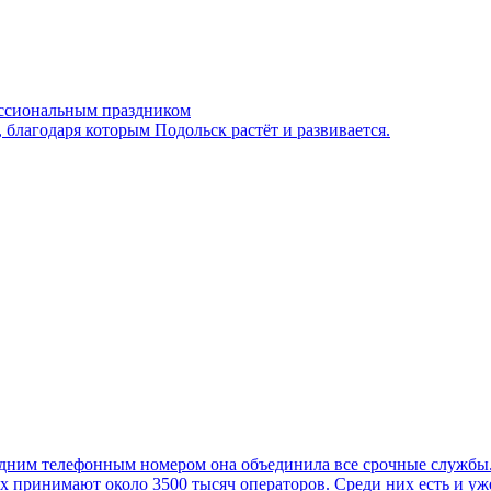
ессиональным праздником
 благодаря которым Подольск растёт и развивается.
дним телефонным номером она объединила все срочные службы. 
Их принимают около 3500 тысяч операторов. Среди них есть и у