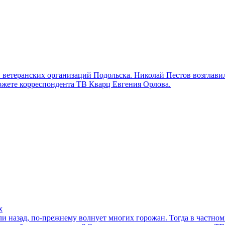
и ветеранских организаций Подольска. Николай Пестов возглави
южете корреспондента ТВ Кварц Евгения Орлова.
х
и назад, по-прежнему волнует многих горожан. Тогда в частном