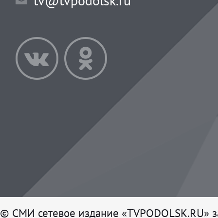
tv@tvpodolsk.ru
© СМИ сетевое издание «TVPODOLSK.RU» з