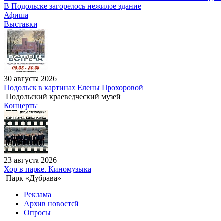
В Подольске загорелось нежилое здание
Афиша
Выставки
30 августа 2026
Подольск в картинах Елены Прохоровой
Подольский краеведческий музей
Концерты
23 августа 2026
Хор в парке. Киномузыка
Парк «Дубрава»
Реклама
Архив новостей
Опросы