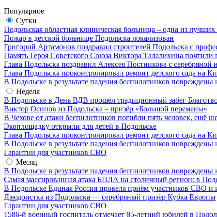
Популярное
Сутки
Подольская областная клиническая больница – одна из лучших
Пожар в детской больнице Подольска локализован
Григорий Артамонов поздравил строителей Подольска с проф
Память Героя Советского Союза Виктора Талалихина почтили 
Глава Подольска поздравил Алексея Постникова с серебряной 
Глава Подольска проконтролировал ремонт детского сада на К
В Подольске в результате падения беспилотников повреждены 
Неделя
В Подольске в День ВДВ прошёл традиционный забег Благотв
Виктор Осипов из Подольска – призёр «Большой перемены»
В Чехове от атаки беспилотников погибли пять человек, ещё ш
Экоплощадку открыли для детей в Подольске
Глава Подольска проконтролировал ремонт детского сада на К
В Подольске в результате падения беспилотников повреждены 
Гарантии для участников СВО
Месяц
В Подольске в результате падения беспилотников повреждены 
Самая массированная атака БПЛА на столичный регион: в Под
В Подольске Единая Россия провела приём участников СВО и 
Дзюдоистка из Подольска — серебряный призёр Кубка Европы
Гарантии для участников СВО
1586-й военный госпиталь отмечает 85-летний юбилей в Подол