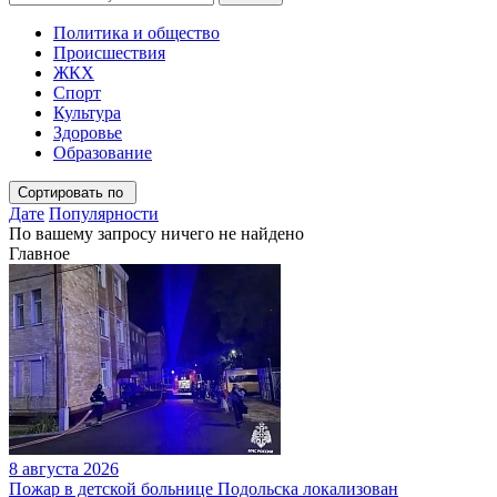
Политика и общество
Происшествия
ЖКХ
Спорт
Культура
Здоровье
Образование
Сортировать по
Дате
Популярности
По вашему запросу ничего не найдено
Главное
8 августа 2026
Пожар в детской больнице Подольска локализован