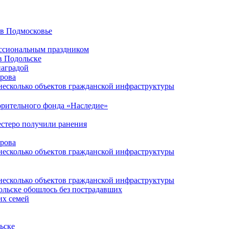
 в Подмосковье
ессиональным праздником
в Подольске
наградой
ирова
несколько объектов гражданской инфраструктуры
орительного фонда «Наследие»
естеро получили ранения
ирова
несколько объектов гражданской инфраструктуры
несколько объектов гражданской инфраструктуры
ольске обошлось без пострадавших
их семей
ьске