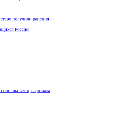
естеро получили ранения
чащихся России
ессиональным праздником