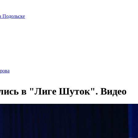
в Подольске
ирова
лись в "Лиге Шуток". Видео