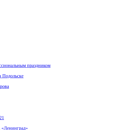
ессиональным праздником
в Подольске
ирова
21
а «Ленинград»