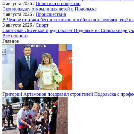
4 августа 2026 /
Политика и общество
Экоплощадку открыли для детей в Подольске
4 августа 2026 /
Происшествия
В Чехове от атаки беспилотников погибли пять человек, ещё ш
3 августа 2026 /
Спорт
Святослав Лисенков представляет Подольск на Спартакиаде у
Все новости
Главное
Григорий Артамонов поздравил строителей Подольска с проф