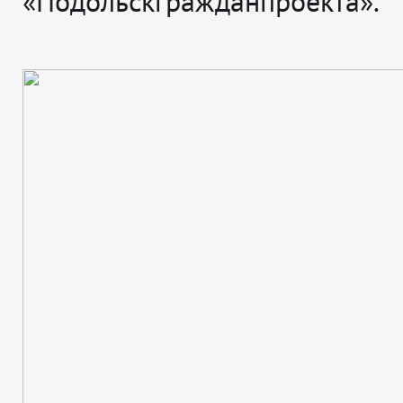
«Подольскгражданпроекта».