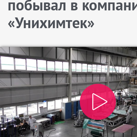
побывал в компан
«Унихимтек»