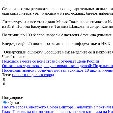
Стали известны результаты первых предварительных испытаний
оказалась литература - максимум из возможных баллов набрали
Литературу «на все сто» сдали Мария Ткаченко из гимназии №
из 31-й, Полина Баклушина и Татьяна Шляхова из лицея Климо
По химии по 100 баллов набрали Анастасия Афонина (гимназия
Впереди ещё - 25 июня - госэкзамены по информатике и ИКТ.
Обнаружили ошибку? Сообщите нам: выделите ее и нажмите C
Читайте также
Подольск вместе со всей страной отмечает День России
Он жил как чувствовал, а чувствовал – всей душой: Подольск
Последний звонок прозвучал для выпускников 18 школы имен
Теги:
новости
подольск
город
0
0
Популярное
Сутки
Память Героя Советского Союза Виктора Талалихина почтили 
Глава Подольска проконтролировал ремонт детского сада на К