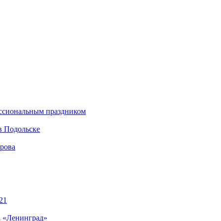
ессиональным праздником
в Подольске
ирова
21
а «Ленинград»