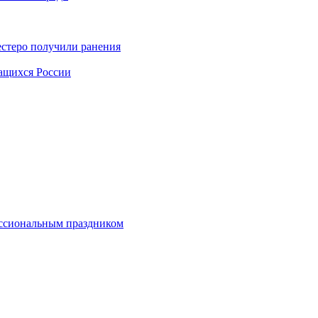
естеро получили ранения
чащихся России
ессиональным праздником