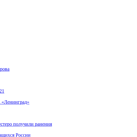
ирова
21
а «Ленинград»
естеро получили ранения
чащихся России