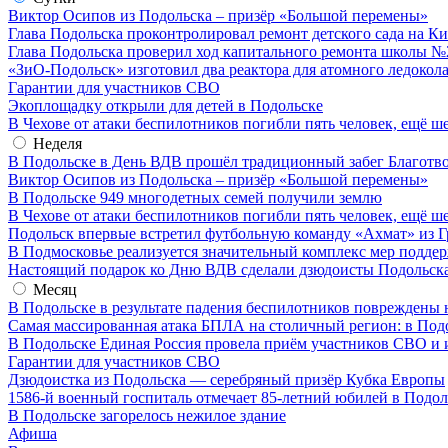
Виктор Осипов из Подольска – призёр «Большой перемены»
Глава Подольска проконтролировал ремонт детского сада на К
Глава Подольска проверил ход капитального ремонта школы №
«ЗиО-Подольск» изготовил два реактора для атомного ледокол
Гарантии для участников СВО
Экоплощадку открыли для детей в Подольске
В Чехове от атаки беспилотников погибли пять человек, ещё ш
Неделя
В Подольске в День ВДВ прошёл традиционный забег Благотв
Виктор Осипов из Подольска – призёр «Большой перемены»
В Подольске 949 многодетных семей получили землю
В Чехове от атаки беспилотников погибли пять человек, ещё ш
Подольск впервые встретил футбольную команду «Ахмат» из Г
В Подмосковье реализуется значительный комплекс мер подд
Настоящий подарок ко Дню ВДВ сделали дзюдоисты Подольск
Месяц
В Подольске в результате падения беспилотников повреждены 
Самая массированная атака БПЛА на столичный регион: в Под
В Подольске Единая Россия провела приём участников СВО и 
Гарантии для участников СВО
Дзюдоистка из Подольска — серебряный призёр Кубка Европы
1586-й военный госпиталь отмечает 85-летний юбилей в Подол
В Подольске загорелось нежилое здание
Афиша