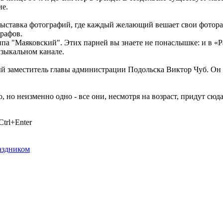
ие.
 выставка фотографий, где каждый желающий вешает свои фотора
рафов.
ппа "Маяковский". Этих парней вы знаете не понаслышке: и в «Р
узыкальном канале.
ый заместитель главы администрации Подольска Виктор Чуб. Он
, но неизменно одно - все они, несмотря на возраст, придут сюд
trl+Enter
раздником