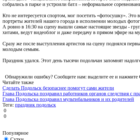
собрались в парке и устроили батл – неформальное соревнован
Кто не интересуется спортом, мог посетить «фотосушку». Это
портреты жителей нашего города в исполнении молодых фотог
А ровно в 16:30 на сцену вышли самые настоящие звезды - гру
хитами, ведут видеоблог и даже передачу в прямом эфире на м
Сразу же после выступления артистов на сцену поднялся перв
молодым семьям.
Праздник удался. Этот день тысячи подольчан запомнят надолго
Обнаружили ошибку? Сообщите нам: выделите ее и нажмите C
Читайте также
Сделать Подольск безопаснее помогут сами жители
Глава Подольска поздравил работников органов следствия с п
Глава Подольска поздравил мультибальников и их родителей
Теги:
праздник
подольск
0
0
Популярное
Сутки