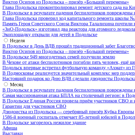
Виктор Осипов из Подольска – призёр «Большой перемены»
Глава Подольска проконтролировал ремонт детского сада на К
В Подольске в результате падения беспилотников повреждены 
Глава Подольска проверил ход капитального ремонта школы №
Память Героя Советского Союза Виктора Талалихина почтили 
«ЗиО-Подольск» изготовил два реактора для атомного ледокол
Экоплощадку открыли для детей в Подольске
Неделя
В Подольске в День ВДВ прошёл традиционный забег Благотв
Виктор Осипов из Подольска – призёр «Большой перемены»
В Подольске 949 многодетных семей получили землю
В Чехове от атаки беспилотников погибли пять человек, ещё ш
Подольск впервые встретил футбольную команду «Ахмат» из Г
В Подмосковье реализуется значительный комплекс мер подд
Настоящий подарок ко Дню ВДВ сделали дзюдоисты Подольск
Месяц
В Подольске в результате падения беспилотников повреждены 
Самая массированная атака БПЛА на столичный регион: в Под
В Подольске Единая Россия провела приём участников СВО и 
Гарантии для участников СВО
Дзюдоистка из Подольска — серебряный призёр Кубка Европы
1586-й военный госпиталь отмечает 85-летний юбилей в Подол
В Подольске загорелось нежилое здание
Афиша
Выставки