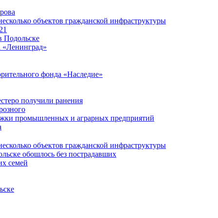
ирова
несколько объектов гражданской инфраструктуры
21
в Подольске
а «Ленинград»
орительного фонда «Наследие»
естеро получили ранения
розного
ержки промышленных и аграрных предприятий
а
несколько объектов гражданской инфраструктуры
ольске обошлось без пострадавших
их семей
ьске