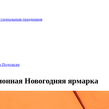
ессиональным праздником
в Подольске
ионная Новогодняя ярмарка