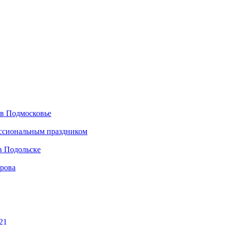
 в Подмосковье
ессиональным праздником
в Подольске
ирова
21