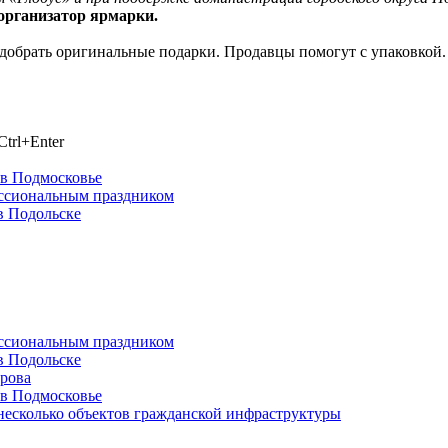
организатор ярмарки.
обрать оригинальные подарки. Продавцы помогут с упаковкой. Я
trl+Enter
 в Подмосковье
ессиональным праздником
в Подольске
ессиональным праздником
в Подольске
ирова
 в Подмосковье
несколько объектов гражданской инфраструктуры