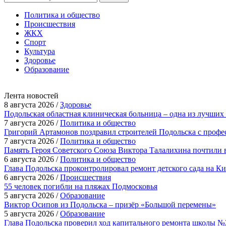
Политика и общество
Происшествия
ЖКХ
Спорт
Культура
Здоровье
Образование
Лента новостей
8 августа 2026 /
Здоровье
Подольская областная клиническая больница – одна из лучших
7 августа 2026 /
Политика и общество
Григорий Артамонов поздравил строителей Подольска с проф
7 августа 2026 /
Политика и общество
Память Героя Советского Союза Виктора Талалихина почтили 
6 августа 2026 /
Политика и общество
Глава Подольска проконтролировал ремонт детского сада на К
6 августа 2026 /
Происшествия
55 человек погибли на пляжах Подмосковья
5 августа 2026 /
Образование
Виктор Осипов из Подольска – призёр «Большой перемены»
5 августа 2026 /
Образование
Глава Подольска проверил ход капитального ремонта школы №