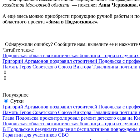
хозяйства Московской области
, — поясняет
Анна Червякова, 
А ещё здесь можно приобрести продукцию ручной работы и под
областного проекта
«Зима в Подмосковье».
Обнаружили ошибку? Сообщите нам: выделите ее и нажмите C
Читайте также
Подольская областная клиническая больница – одна из лучших
Григорий Артамонов поздравил строителей Подольска с проф
Память Героя Советского Союза Виктора Талалихина почтили 
0
0
Популярное
Сутки
Григорий Артамонов поздравил строителей Подольска с проф
Память Героя Советского Союза Виктора Талалихина почтили 
Глава Подольска проконтролировал ремонт детского сада на К
Подольская областная клиническая больница – одна из лучших
В Подольске в результате падения беспилотников повреждены 
Гарантии для участников СВО