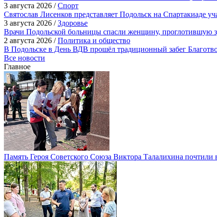
3 августа 2026 /
Спорт
Святослав Лисенков представляет Подольск на Спартакиаде у
3 августа 2026 /
Здоровье
Врачи Подольской больницы спасли женщину, проглотившую з
2 августа 2026 /
Политика и общество
В Подольске в День ВДВ прошёл традиционный забег Благотв
Все новости
Главное
Память Героя Советского Союза Виктора Талалихина почтили 