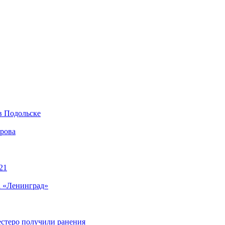
в Подольске
ирова
21
а «Ленинград»
естеро получили ранения