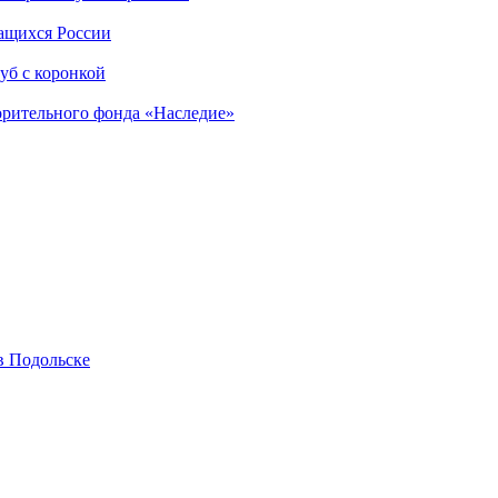
чащихся России
уб с коронкой
орительного фонда «Наследие»
в Подольске