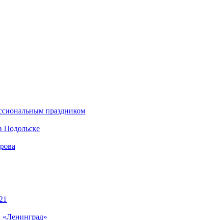
ессиональным праздником
в Подольске
ирова
21
а «Ленинград»