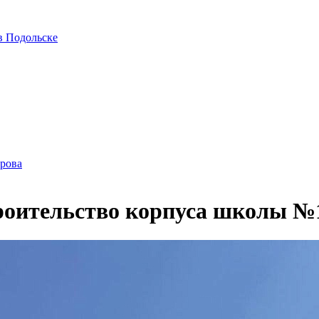
в Подольске
ирова
троительство корпуса школы №