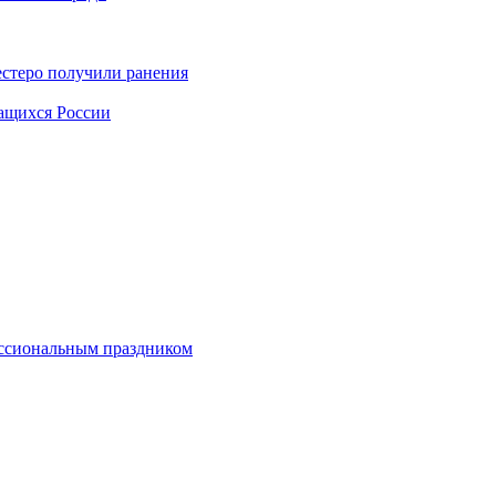
естеро получили ранения
чащихся России
ессиональным праздником