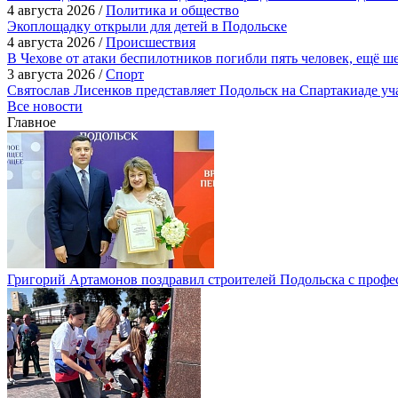
4 августа 2026 /
Политика и общество
Экоплощадку открыли для детей в Подольске
4 августа 2026 /
Происшествия
В Чехове от атаки беспилотников погибли пять человек, ещё ш
3 августа 2026 /
Спорт
Святослав Лисенков представляет Подольск на Спартакиаде у
Все новости
Главное
Григорий Артамонов поздравил строителей Подольска с проф