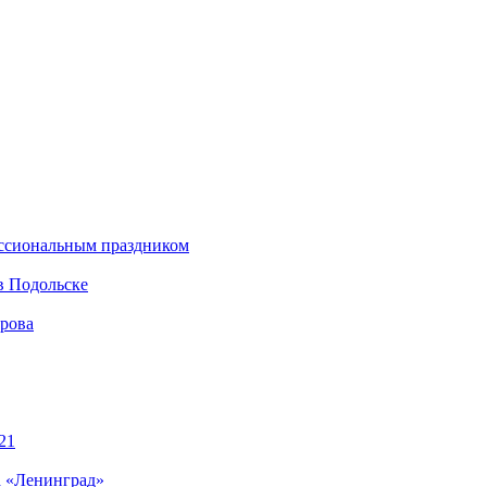
ессиональным праздником
в Подольске
ирова
21
а «Ленинград»