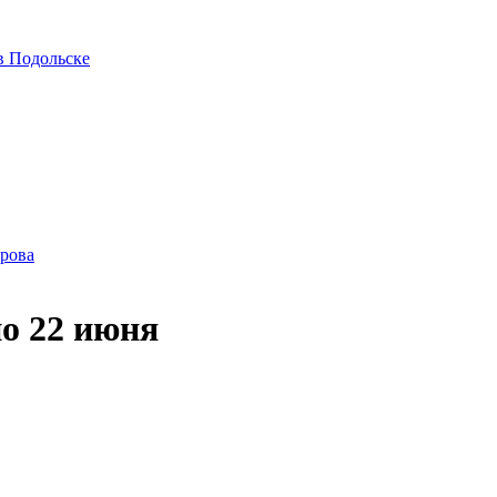
в Подольске
ирова
о 22 июня