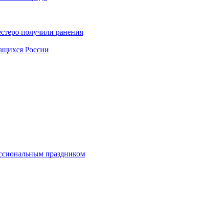
естеро получили ранения
чащихся России
ессиональным праздником