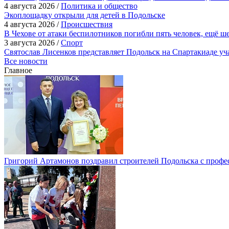
4 августа 2026 /
Политика и общество
Экоплощадку открыли для детей в Подольске
4 августа 2026 /
Происшествия
В Чехове от атаки беспилотников погибли пять человек, ещё ш
3 августа 2026 /
Спорт
Святослав Лисенков представляет Подольск на Спартакиаде у
Все новости
Главное
Григорий Артамонов поздравил строителей Подольска с проф