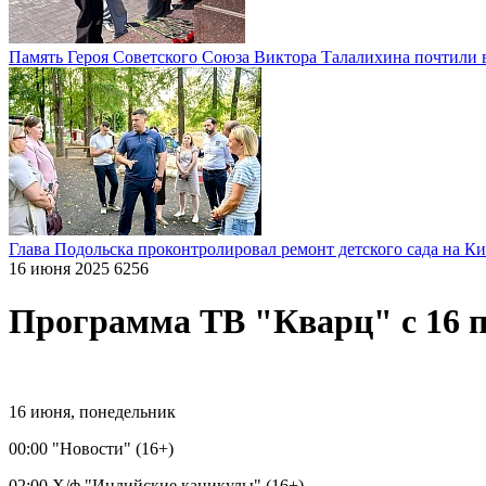
Память Героя Советского Союза Виктора Талалихина почтили 
Глава Подольска проконтролировал ремонт детского сада на К
16 июня 2025
6256
Программа ТВ "Кварц" с 16 п
16 июня, понедельник
00:00 "Новости" (16+)
02:00 Х/ф "Индийские каникулы" (16+)