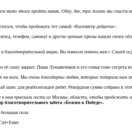
м мимо этого пройти никак. Одну, две, три жизни мы спасём в
лотился, чтобы пробежать тот самый «Километр доброты».
пед, телефон, самокат и другие ценные призы нашли своих обла
е в благотворительной акции. Вы помогли помочь нам с Сашей 
ю её сыну закрыт. Паша Лукьянчиков и его семья тоже согрета в
т на ноги. Мы очень благодарны людям, которые подарили нам 
ный шанс для реабилитации ребят. Рекордная сумма собрана в это
оду к нам приехали гости из Москвы, области, чтобы пробежать
р благотворительного забега «Бежим к Победе».
 большая сила.
trl+Enter