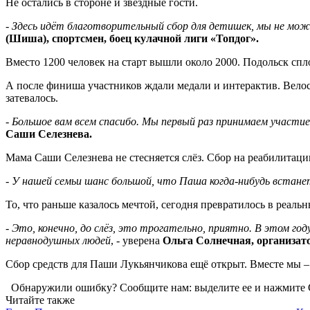
Не остались в стороне и звёздные гости.
-
Здесь идёт благотворительный сбор для детишек, мы не може
(Шиша), спортсмен, боец кулачной лиги «Топдог».
Вместо 1200 человек на старт вышли около 2000. Подольск сп
А после финиша участников ждали медали и интерактив. Велоси
затевалось.
-
Большое вам всем спасибо. Мы первый раз принимаем участи
Саши Селезнева.
Мама Саши Селезнева не стесняется слёз. Сбор на реабилитаци
-
У нашей семьи шанс большой, что Паша когда-нибудь встане
То, что раньше казалось мечтой, сегодня превратилось в реаль
-
Это, конечно, до слёз, это трогательно, приятно. В этом г
неравнодушных людей
, - уверена
Ольга Солнечная, организато
Сбор средств для Паши Лукьянчикова ещё открыт. Вместе мы –
Обнаружили ошибку? Сообщите нам: выделите ее и нажмите C
Читайте также