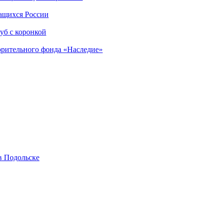
чащихся России
уб с коронкой
орительного фонда «Наследие»
в Подольске