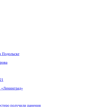
в Подольске
ирова
21
а «Ленинград»
естеро получили ранения