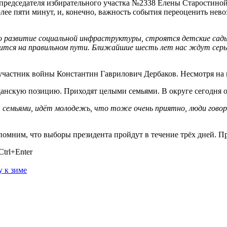
председателя избирательного участка №2338 Елены Старостиной,
олее пяти минут, и, конечно, важность события переоценить нев
о развитие социальной инфраструктуры, строятся детские сады
дится на правильном пути. Ближайшие шесть лет нас ждут сер
 участник войны Константин Гаврилович Дербаков. Несмотря на 
данскую позицию. Приходят целыми семьями. В округе сегодня о
 семьями, идёт молодежь, что тоже очень приятно, люди говоря
помним, что выборы президента пройдут в течение трёх дней. При
trl+Enter
у к зиме