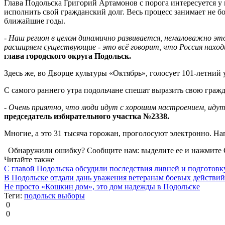
Глава Подольска Григорий Артамонов с порога интересуется у 
исполнить свой гражданский долг. Весь процесс занимает не б
ближайшие годы.
- Наш регион в целом динамично развивается, немаловажно эт
расширяем существующие - это всё говорит, что Россия нахо
глава городского округа Подольск.
Здесь же, во Дворце культуры «Октябрь», голосует 101-летний
С самого раннего утра подольчане спешат выразить свою граж
- Очень приятно, что люди идут с хорошим настроением, идут
председатель избирательного участка №2338.
Многие, а это 31 тысяча горожан, проголосуют электронно. На
Обнаружили ошибку? Сообщите нам: выделите ее и нажмите C
Читайте также
С главой Подольска обсудили последствия ливней и подготовк
В Подольске отдали дань уважения ветеранам боевых действий
Не просто «Кошкин дом», это дом надежды в Подольске
Теги:
подольск
выборы
0
0