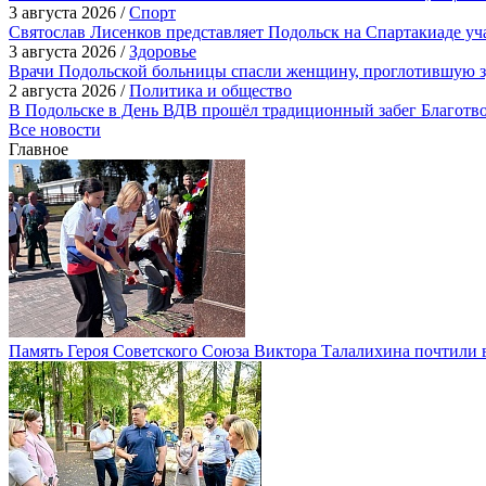
3 августа 2026 /
Спорт
Святослав Лисенков представляет Подольск на Спартакиаде у
3 августа 2026 /
Здоровье
Врачи Подольской больницы спасли женщину, проглотившую з
2 августа 2026 /
Политика и общество
В Подольске в День ВДВ прошёл традиционный забег Благотв
Все новости
Главное
Память Героя Советского Союза Виктора Талалихина почтили 