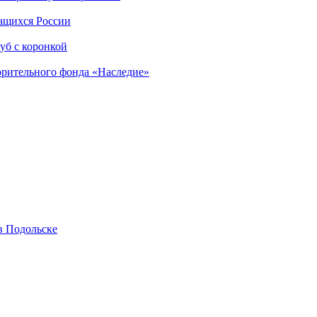
чащихся России
уб с коронкой
орительного фонда «Наследие»
в Подольске