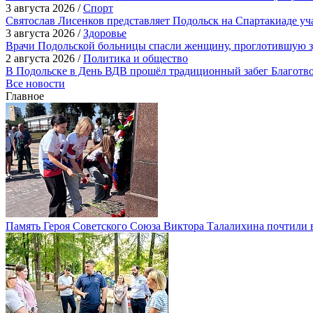
3 августа 2026 /
Спорт
Святослав Лисенков представляет Подольск на Спартакиаде у
3 августа 2026 /
Здоровье
Врачи Подольской больницы спасли женщину, проглотившую з
2 августа 2026 /
Политика и общество
В Подольске в День ВДВ прошёл традиционный забег Благотв
Все новости
Главное
Память Героя Советского Союза Виктора Талалихина почтили 