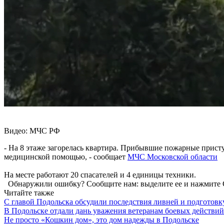
Видео: МЧС РФ
- На 8 этаже загорелась квартира. Прибывшие пожарные присту
медицинской помощью, - сообщает
МЧС Московской области
На месте работают 20 спасателей и 4 единицы техники.
Обнаружили ошибку? Сообщите нам: выделите ее и нажмите C
Читайте также
С главой Подольска обсудили последствия ливней и подготовк
В Подольске отдали дань уважения ветеранам боевых действий
Не просто «Кошкин дом», это дом надежды в Подольске