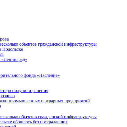
ирова
несколько объектов гражданской инфраструктуры
в Подольске
21
а «Ленинград»
орительного фонда «Наследие»
естеро получили ранения
розного
ержки промышленных и аграрных предприятий
а
несколько объектов гражданской инфраструктуры
ольске обошлось без пострадавших
их семей