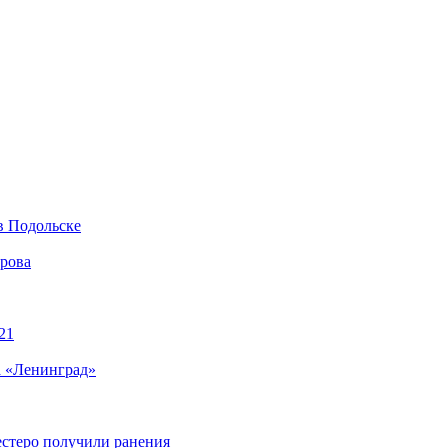
в Подольске
ирова
21
а «Ленинград»
естеро получили ранения