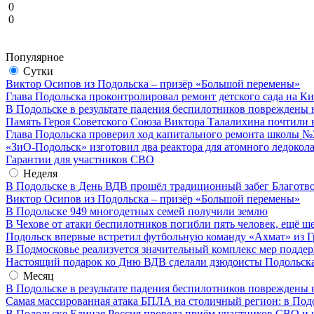
0
0
Популярное
Сутки
Виктор Осипов из Подольска – призёр «Большой перемены»
Глава Подольска проконтролировал ремонт детского сада на К
В Подольске в результате падения беспилотников повреждены 
Память Героя Советского Союза Виктора Талалихина почтили 
Глава Подольска проверил ход капитального ремонта школы №
«ЗиО-Подольск» изготовил два реактора для атомного ледокол
Гарантии для участников СВО
Неделя
В Подольске в День ВДВ прошёл традиционный забег Благотв
Виктор Осипов из Подольска – призёр «Большой перемены»
В Подольске 949 многодетных семей получили землю
В Чехове от атаки беспилотников погибли пять человек, ещё ш
Подольск впервые встретил футбольную команду «Ахмат» из Г
В Подмосковье реализуется значительный комплекс мер подд
Настоящий подарок ко Дню ВДВ сделали дзюдоисты Подольск
Месяц
В Подольске в результате падения беспилотников повреждены 
Самая массированная атака БПЛА на столичный регион: в Под
В Подольске Единая Россия провела приём участников СВО и 