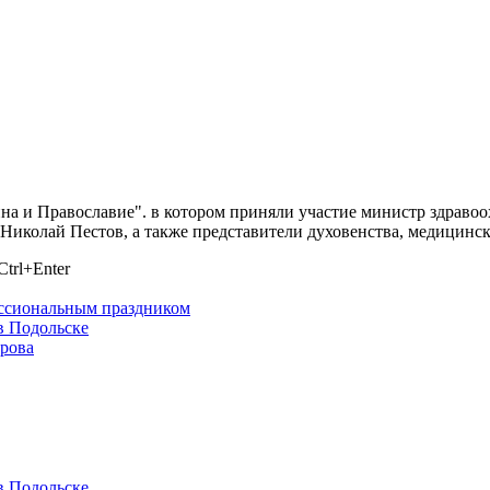
 и Православие". в котором приняли участие министр здравоо
Николай Пестов, а также представители духовенства, медицинс
trl+Enter
ессиональным праздником
в Подольске
ирова
в Подольске