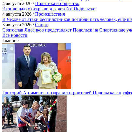
4 августа 2026 /
Политика и общество
Экоплощадку открыли для детей в Подольске
4 августа 2026 /
Происшествия
В Чехове от атаки беспилотников погибли пять человек, ещё ш
3 августа 2026 /
Спорт
Святослав Лисенков представляет Подольск на Спартакиаде у
Все новости
Главное
Григорий Артамонов поздравил строителей Подольска с проф