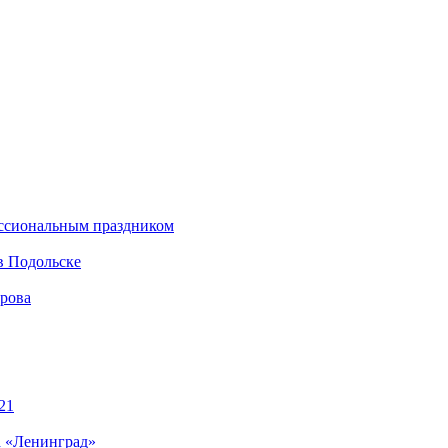
ессиональным праздником
в Подольске
ирова
21
а «Ленинград»