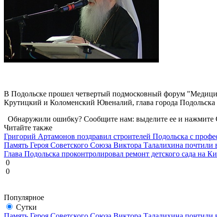
В Подольске прошел четвертый подмосковный форум "Медицина
Крутицкий и Коломенский Ювеналий, глава города Подольска 
Обнаружили ошибку? Сообщите нам: выделите ее и нажмите C
Читайте также
Григорий Артамонов поздравил строителей Подольска с проф
Память Героя Советского Союза Виктора Талалихина почтили 
Глава Подольска проконтролировал ремонт детского сада на К
0
0
Популярное
Сутки
Память Героя Советского Союза Виктора Талалихина почтили 