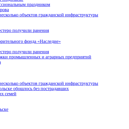
ессиональным праздником
ирова
несколько объектов гражданской инфраструктуры
естеро получили ранения
орительного фонда «Наследие»
естеро получили ранения
ержки промышленных и аграрных предприятий
а
несколько объектов гражданской инфраструктуры
ольске обошлось без пострадавших
их семей
ьске