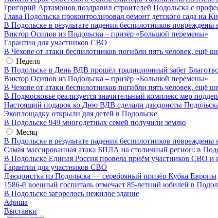
Григорий Артамонов поздравил строителей Подольска с проф
Глава Подольска проконтролировал ремонт детского сада на К
В Подольске в результате падения беспилотников повреждены 
Виктор Осипов из Подольска – призёр «Большой перемены»
Гарантии для участников СВО
В Чехове от атаки беспилотников погибли пять человек, ещё ш
Неделя
В Подольске в День ВДВ прошёл традиционный забег Благотв
Виктор Осипов из Подольска – призёр «Большой перемены»
В Чехове от атаки беспилотников погибли пять человек, ещё ш
В Подмосковье реализуется значительный комплекс мер подд
Настоящий подарок ко Дню ВДВ сделали дзюдоисты Подольск
Экоплощадку открыли для детей в Подольске
В Подольске 949 многодетных семей получили землю
Месяц
В Подольске в результате падения беспилотников повреждены 
Самая массированная атака БПЛА на столичный регион: в Под
В Подольске Единая Россия провела приём участников СВО и 
Гарантии для участников СВО
Дзюдоистка из Подольска — серебряный призёр Кубка Европы
1586-й военный госпиталь отмечает 85-летний юбилей в Подол
В Подольске загорелось нежилое здание
Афиша
Выставки