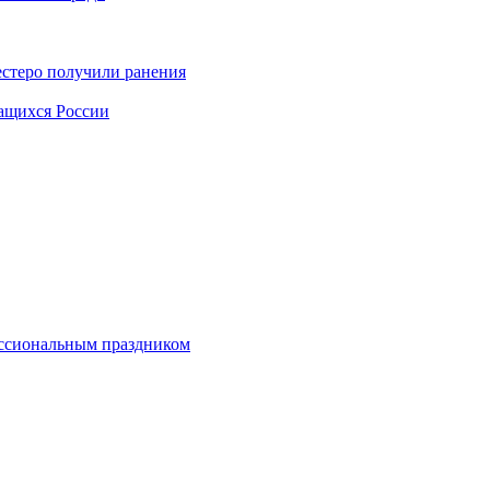
естеро получили ранения
чащихся России
ессиональным праздником