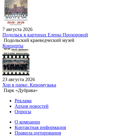
7 августа 2026
Подольск в картинах Елены Прохоровой
Подольский краеведческий музей
Концерты
23 августа 2026
Хор в парке. Киномузыка
Парк «Дубрава»
Реклама
Архив новостей
Опросы
О компании
Контактная информация
Правила цитирования