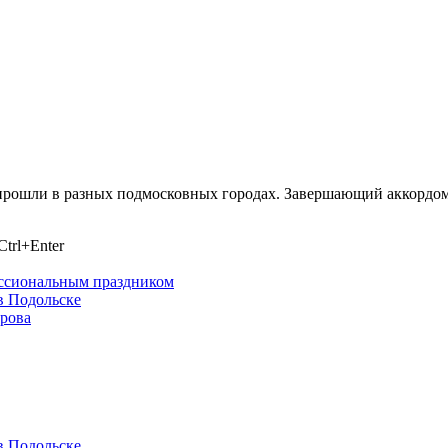
 прошли в разных подмосковных городах. Завершающий аккордом
trl+Enter
ессиональным праздником
в Подольске
ирова
в Подольске