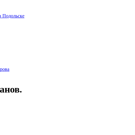
в Подольске
ирова
анов.