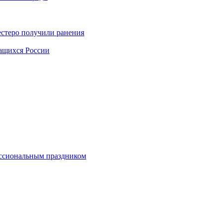
естеро получили ранения
чащихся России
ессиональным праздником