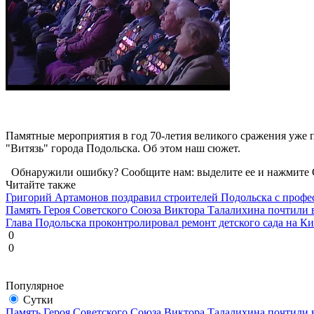
Памятные мероприятия в год 70-летия великого сражения уже
"Витязь" города Подольска. Об этом наш сюжет.
Обнаружили ошибку? Сообщите нам: выделите ее и нажмите C
Читайте также
Григорий Артамонов поздравил строителей Подольска с проф
Память Героя Советского Союза Виктора Талалихина почтили 
Глава Подольска проконтролировал ремонт детского сада на К
0
0
Популярное
Сутки
Память Героя Советского Союза Виктора Талалихина почтили 