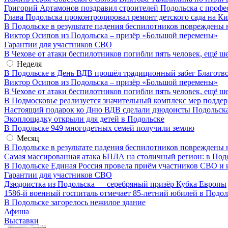
Григорий Артамонов поздравил строителей Подольска с проф
Глава Подольска проконтролировал ремонт детского сада на К
В Подольске в результате падения беспилотников повреждены 
Виктор Осипов из Подольска – призёр «Большой перемены»
Гарантии для участников СВО
В Чехове от атаки беспилотников погибли пять человек, ещё ш
Неделя
В Подольске в День ВДВ прошёл традиционный забег Благотв
Виктор Осипов из Подольска – призёр «Большой перемены»
В Чехове от атаки беспилотников погибли пять человек, ещё ш
В Подмосковье реализуется значительный комплекс мер подд
Настоящий подарок ко Дню ВДВ сделали дзюдоисты Подольск
Экоплощадку открыли для детей в Подольске
В Подольске 949 многодетных семей получили землю
Месяц
В Подольске в результате падения беспилотников повреждены 
Самая массированная атака БПЛА на столичный регион: в Под
В Подольске Единая Россия провела приём участников СВО и 
Гарантии для участников СВО
Дзюдоистка из Подольска — серебряный призёр Кубка Европы
1586-й военный госпиталь отмечает 85-летний юбилей в Подол
В Подольске загорелось нежилое здание
Афиша
Выставки