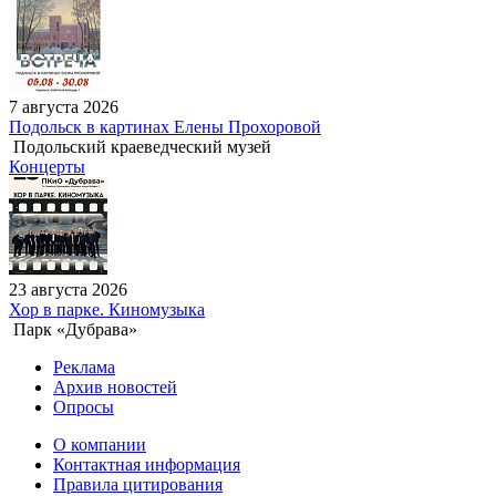
7 августа 2026
Подольск в картинах Елены Прохоровой
Подольский краеведческий музей
Концерты
23 августа 2026
Хор в парке. Киномузыка
Парк «Дубрава»
Реклама
Архив новостей
Опросы
О компании
Контактная информация
Правила цитирования