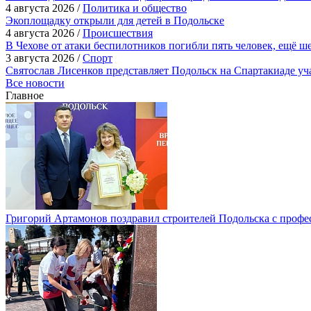
4 августа 2026 /
Политика и общество
Экоплощадку открыли для детей в Подольске
4 августа 2026 /
Происшествия
В Чехове от атаки беспилотников погибли пять человек, ещё ш
3 августа 2026 /
Спорт
Святослав Лисенков представляет Подольск на Спартакиаде у
Все новости
Главное
Григорий Артамонов поздравил строителей Подольска с проф