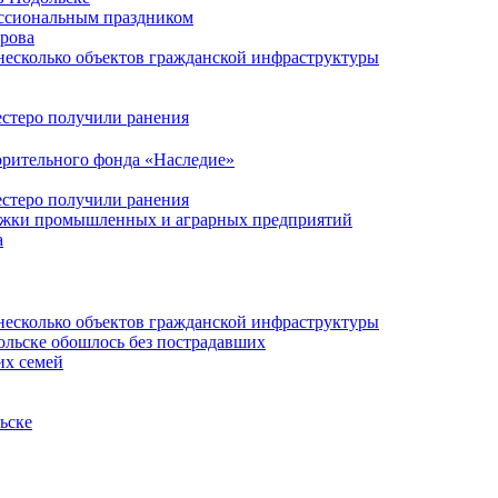
ессиональным праздником
ирова
несколько объектов гражданской инфраструктуры
естеро получили ранения
орительного фонда «Наследие»
естеро получили ранения
ержки промышленных и аграрных предприятий
а
несколько объектов гражданской инфраструктуры
ольске обошлось без пострадавших
их семей
ьске