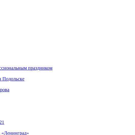
ессиональным праздником
в Подольске
ирова
21
а «Ленинград»